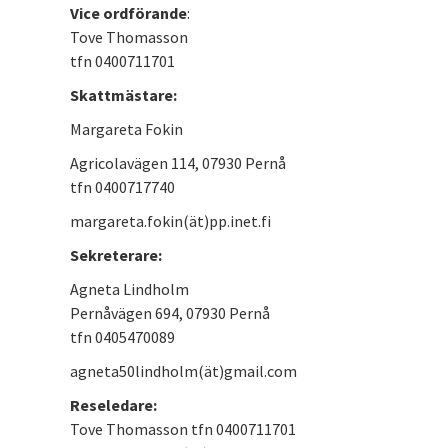
Vice ordförande
:
Tove Thomasson
tfn 0400711701
Skattmästare:
Margareta Fokin
Agricolavägen 114, 07930 Pernå
tfn 0400717740
margareta.fokin(ät)pp.inet.fi
Sekreterare:
Agneta Lindholm
Pernåvägen 694, 07930 Pernå
tfn 0405470089
agneta50lindholm(ät)gmail.com
Reseledare:
Tove Thomasson tfn 0400711701