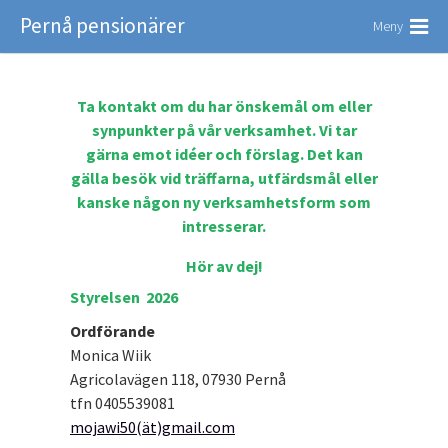
Pernå pensionärer
Meny
Ta kontakt om du har önskemål om eller
synpunkter på vår verksamhet. Vi tar
gärna emot idéer och förslag. Det kan
gälla besök vid träffarna, utfärdsmål eller
kanske någon ny verksamhetsform som
intresserar.
Hör av dej!
Styrelsen 2026
Ordförande
Monica Wiik
Agricolavägen 118, 07930 Pernå
tfn 0405539081
mojawi50(ät)gmail.com