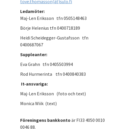
tove.thomasson(ät)sulo.fi
Ledamöter:
Maj-Len Eriksson tfn 0505148463
Börje Helenius tfn 0400718189
Heidi Scheidegger-Gustafsson tfn
0400687067
Suppleanter:
Eva Grahn tfn 0405503994
Rod Hurmerinta tfn 0400840383
It-ansvariga:
Maj-Len Eriksson (foto och text)
Monica Wiik (text)
Föreningens bankkonto
är FI33 4050 0010
0046 88.